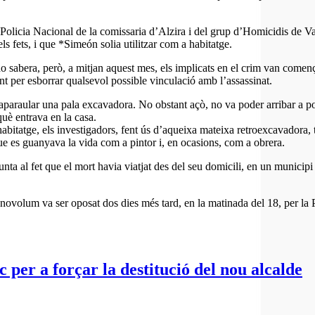
 Policia Nacional de la comissaria d’Alzira i del grup d’Homicidis de Val
ls fets, i que *Simeón solia utilitzar com a habitatge.
sabera, però, a mitjan aquest mes, els implicats en el crim van començar 
ent per esborrar qualsevol possible vinculació amb l’assassinat.
 aparaular una pala excavadora. No obstant açò, no va poder arribar a pos
uè entrava en la casa.
habitatge, els investigadors, fent ús d’aqueixa mateixa retroexcavadora,
ue es guanyava la vida com a pintor i, en ocasions, com a obrera.
punta al fet que el mort havia viatjat des del seu domicili, en un munici
onovolum va ser oposat dos dies més tard, en la matinada del 18, per la P
c per a forçar la destitució del nou alcalde