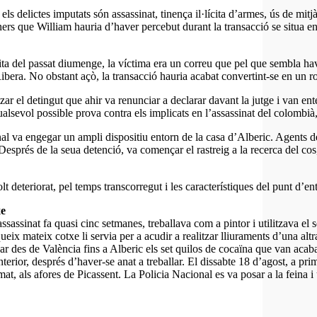
els delictes imputats són assassinat, tinença il·lícita d’armes, ús de mitj
ners que William hauria d’haver percebut durant la transacció se situa e
a del passat diumenge, la víctima era un correu que pel que sembla havi
bera. No obstant açò, la transacció hauria acabat convertint-se en un rob
itzar el detingut que ahir va renunciar a declarar davant la jutge i van e
 qualsevol possible prova contra els implicats en l’assassinat del colombi
nal va engegar un ampli dispositiu entorn de la casa d’Alberic. Agents 
. Després de la seua detenció, va començar el rastreig a la recerca del c
lt deteriorat, pel temps transcorregut i les característiques del punt d’en
xe
assinat fa quasi cinc setmanes, treballava com a pintor i utilitzava el se
queix mateix cotxe li servia per a acudir a realitzar lliuraments d’una al
ar des de València fins a Alberic els set quilos de cocaïna que van acaba
terior, després d’haver-se anat a treballar. El dissabte 18 d’agost, a pri
at, als afores de Picassent. La Policia Nacional es va posar a la feina i