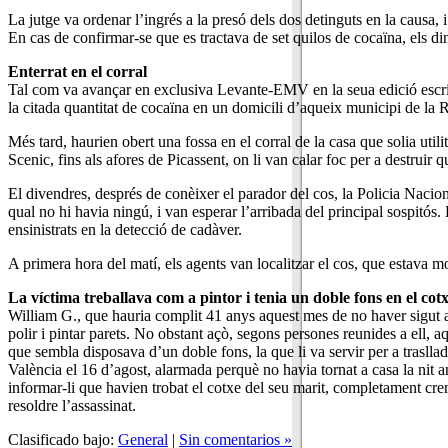
La jutge va ordenar l’ingrés a la presó dels dos detinguts en la causa, i 
En cas de confirmar-se que es tractava de set quilos de cocaïna, els di
Enterrat en el corral
Tal com va avançar en exclusiva Levante-EMV en la seua edició escrit
la citada quantitat de cocaïna en un domicili d’aqueix municipi de la Ri
Més tard, haurien obert una fossa en el corral de la casa que solia util
Scenic, fins als afores de Picassent, on li van calar foc per a destruir
El divendres, després de conèixer el parador del cos, la Policia Nacio
qual no hi havia ningú, i van esperar l’arribada del principal sospitós
ensinistrats en la detecció de cadàver.
A primera hora del matí, els agents van localitzar el cos, que estava mo
La víctima treballava com a pintor i tenia un doble fons en el cot
William G., que hauria complit 41 anys aquest mes de no haver sigut ass
polir i pintar parets. No obstant açò, segons persones reunides a ell, a
que sembla disposava d’un doble fons, la que li va servir per a trasllad
València el 16 d’agost, alarmada perquè no havia tornat a casa la nit an
informar-li que havien trobat el cotxe del seu marit, completament crem
resoldre l’assassinat.
Clasificado bajo:
General
|
Sin comentarios »