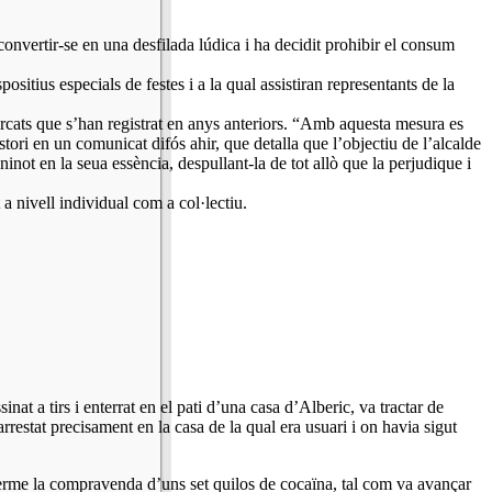
onvertir-se en una desfilada lúdica i ha decidit prohibir el consum
sitius especials de festes i a la qual assistiran representants de la
ercats que s’han registrat en anys anteriors. “Amb aquesta mesura es
stori en un comunicat difós ahir, que detalla que l’objectiu de l’alcalde
inot en la seua essència, despullant-la de tot allò que la perjudique i
a nivell individual com a col·lectiu.
 a tirs i enterrat en el pati d’una casa d’Alberic, va tractar de
arrestat precisament en la casa de la qual era usuari i on havia sigut
terme la compravenda d’uns set quilos de cocaïna, tal com va avançar