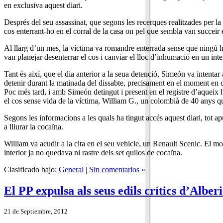
en exclusiva aquest diari.
Després del seu assassinat, que segons les recerques realitzades per la
cos enterrant-ho en el corral de la casa on pel que sembla van succeir e
Al llarg d’un mes, la víctima va romandre enterrada sense que ningú ho 
van planejar desenterrar el cos i canviar el lloc d’inhumació en un int
Tant és així, que el dia anterior a la seua detenció, Simeón va intentar
detenir durant la matinada del dissabte, precisament en el moment en q
Poc més tard, i amb Simeón detingut i present en el registre d’aqueix 
el cos sense vida de la víctima, William G., un colombià de 40 anys q
Segons les informacions a les quals ha tingut accés aquest diari, tot a
a lliurar la cocaïna.
William va acudir a la cita en el seu vehicle, un Renault Scenic. El m
interior ja no quedava ni rastre dels set quilos de cocaïna.
Clasificado bajo:
General
|
Sin comentarios »
El PP expulsa als seus edils crítics d’Alberi
21 de Septiembre, 2012