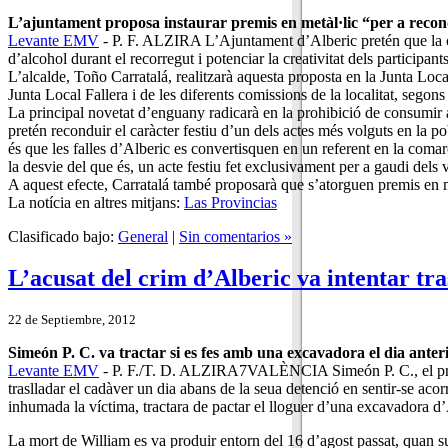
L’ajuntament proposa instaurar premis en metàl·lic “per a recondui
Levante EMV
- P. F. ALZIRA L’Ajuntament d’Alberic pretén que la cav
d’alcohol durant el recorregut i potenciar la creativitat dels participan
L’alcalde, Toño Carratalá, realitzarà aquesta proposta en la Junta Local
Junta Local Fallera i de les diferents comissions de la localitat, segon
La principal novetat d’enguany radicarà en la prohibició de consumir a
pretén reconduir el caràcter festiu d’un dels actes més volguts en la po
és que les falles d’Alberic es convertisquen en un referent en la comarc
la desvie del que és, un acte festiu fet exclusivament per a gaudi dels v
A aquest efecte, Carratalá també proposarà que s’atorguen premis en metà
La notícia en altres mitjans:
Las Provincias
Clasificado bajo:
General
|
Sin comentarios »
L’acusat del crim d’Alberic va intentar tra
22 de Septiembre, 2012
Simeón P. C. va tractar si es fes amb una excavadora el dia anteri
Levante EMV
- P. F./T. D. ALZIRA7VALÈNCIA Simeón P. C., el principa
traslladar el cadàver un dia abans de la seua detenció en sentir-se acorr
inhumada la víctima, tractara de pactar el lloguer d’una excavadora
La mort de William es va produir entorn del 16 d’agost passat, quan s