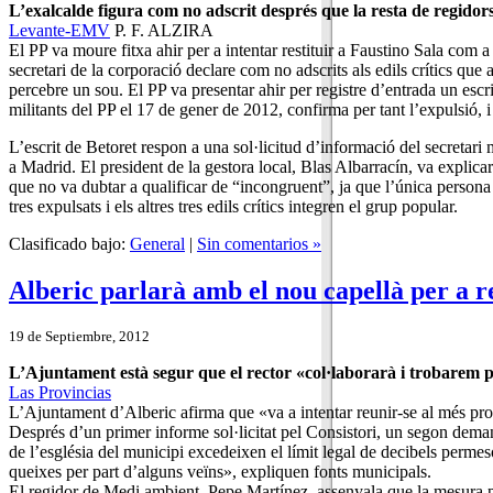
L’exalcalde figura com no adscrit després que la resta de regidors
Levante-EMV
P. F. ALZIRA
El PP va moure fitxa ahir per a intentar restituir a Faustino Sala com
secretari de la corporació declare com no adscrits als edils crítics qu
percebre un sou. El PP va presentar ahir per registre d’entrada un escrit 
militants del PP el 17 de gener de 2012, confirma per tant l’expulsió, i
L’escrit de Betoret respon a una sol·licitud d’informació del secretari
a Madrid. El president de la gestora local, Blas Albarracín, va explicar
que no va dubtar a qualificar de “incongruent”, ja que l’única persona
tres expulsats i els altres tres edils crítics integren el grup popular.
Clasificado bajo:
General
|
Sin comentarios »
Alberic parlarà amb el nou capellà per a r
19 de Septiembre, 2012
L’Ajuntament està segur que el rector «col·laborarà i trobarem 
Las Provincias
L’Ajuntament d’Alberic afirma que «va a intentar reunir-se al més pro
Després d’un primer informe sol·licitat pel Consistori, un segon deman
de l’església del municipi excedeixen el límit legal de decibels perme
queixes per part d’alguns veïns», expliquen fonts municipals.
El regidor de Medi ambient, Pepe Martínez, assenyala que la mesura pri