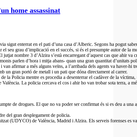
’un home assassinat
havia sigut enterrat en el pati d’una casa d’Alberic. Segons ha pogut
 el seu grau d’implicació en el succés, si és el presumpte autor de la m
El jutjat nombre 3 d’Alzira s’està encarregant d’aquest cas que ahir va c
imonis parlen d’hora i mitja abans- quan una gran quantitat d’unitats po
van afirmar a més alguns veïns, a l’arribada dels agents va haver-hi tre
amb un gran portó de metall i un pati que dóna directament al carrer.
stat de la Policia mentre es procedia a desenterrar el cadàver de la víctima
e València. La policia cercava el cos i ahir ho van trobar sota terra, a m
ssumpte de drogues. El que no va poder ser confirmat és si es deu a una 
ndre del gran desplegament de policia.
tzat (UDYCO) de València, Madrid i Alzira. Els serveis forenses es van 