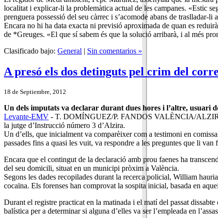
localitat i explicar-li la problemàtica actual de les campanes. «Estic
prenguera possessió del seu càrrec i s’acomode abans de traslladar-li a
Encara no hi ha data exacta ni previsió aproximada de quan es reduirà
de *Greuges. «El que sí sabem és que la solució arribarà, i al més prompt
Clasificado bajo:
General
|
Sin comentarios »
A presó els dos detinguts pel crim del corr
18 de Septiembre, 2012
Un dels imputats va declarar durant dues hores i l’altre, usuari de
Levante-EMV
- T. DOMÍNGUEZ/P. FANDOS VALÈNCIA/ALZIRA Els dos de
la jutge d’Instrucció número 3 d’Alzira.
Un d’ells, que inicialment va comparèixer com a testimoni en comissari
passades fins a quasi les vuit, va respondre a les preguntes que li van f
Encara que el contingut de la declaració amb prou faenes ha transcendit
del seu domicili, situat en un municipi pròxim a València.
Segons les dades recopilades durant la recerca policial, William hauria
cocaïna. Els forenses han comprovat la sospita inicial, basada en aque
Durant el registre practicat en la matinada i el matí del passat dissabte
balística per a determinar si alguna d’elles va ser l’empleada en l’assas