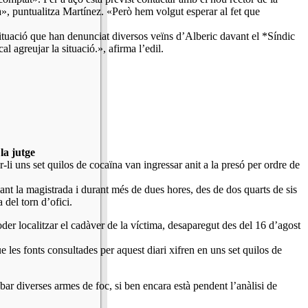
a», puntualitza Martínez. «Però hem volgut esperar al fet que
situació que han denunciat diversos veïns d’Alberic davant el *Síndic
l agreujar la situació.», afirma l’edil.
la jutge
 set quilos de cocaïna van ingressar anit a la presó per ordre de
ant la magistrada i durant més de dues hores, des de dos quarts de sis
 del torn d’ofici.
der localitzar el cadàver de la víctima, desaparegut des del 16 d’agost
 les fonts consultades per aquest diari xifren en uns set quilos de
robar diverses armes de foc, si ben encara està pendent l’anàlisi de