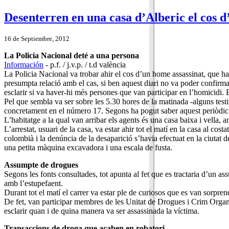
Desenterren en una casa d’Alberic el cos d
16 de Septiembre, 2012
La Policia Nacional deté a una persona
Información
- p.f. / j.v.p. / t.d valència
La Policia Nacional va trobar ahir el cos d’un home assassinat, que 
presumpta relació amb el cas, si ben aquest diari no va poder confirmar
esclarir si va haver-hi més persones que van participar en l’homicidi. 
Pel que sembla va ser sobre les 5.30 hores de la matinada -alguns test
concretament en el número 17. Segons ha pogut saber aquest periòdic i 
L’habitatge a la qual van arribar els agents és una casa baixa i vella, 
L’arrestat, usuari de la casa, va estar ahir tot el matí en la casa al co
colombià i la denúncia de la desaparició s’havia efectuat en la ciutat d
una petita màquina excavadora i una escala de fusta.
Assumpte de drogues
Segons les fonts consultades, tot apunta al fet que es tractaria d’un a
amb l’estupefaent.
Durant tot el matí el carrer va estar ple de curiosos que es van sorpre
De fet, van participar membres de les Unitat de Drogues i Crim Organi
esclarir quan i de quina manera va ser assassinada la víctima.
Transaccions de droga que acaben en robatori