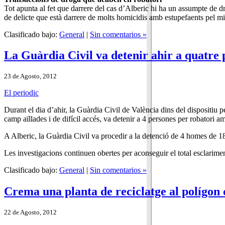
Tot apunta al fet que darrere del cas d’Alberic hi ha un assumpte de d
de delicte que està darrere de molts homicidis amb estupefaents pel mi
Clasificado bajo:
General
|
Sin comentarios »
La Guàrdia Civil va detenir ahir a quatre 
23 de Agosto, 2012
El periodic
Durant el dia d’ahir, la Guàrdia Civil de València dins del dispositiu 
camp aïllades i de difícil accés, va detenir a 4 persones per robatori am
A Alberic, la Guàrdia Civil va procedir a la detenció de 4 homes de 18,
Les investigacions continuen obertes per aconseguir el total esclariment
Clasificado bajo:
General
|
Sin comentarios »
Crema una planta de reciclatge al polígon 
22 de Agosto, 2012