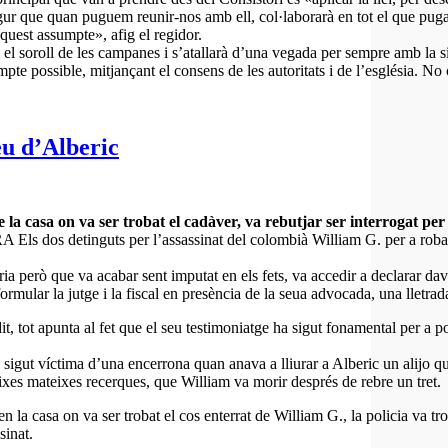
 segur que quan puguem reunir-nos amb ell, col·laborarà en tot el que pug
quest assumpte», afig el regidor.
 el soroll de les campanes i s’atallarà d’una vegada per sempre amb la 
e possible, mitjançant el consens de les autoritats i de l’església. No ca
eu d’Alberic
 la casa on va ser trobat el cadàver, va rebutjar ser interrogat per 
tinguts per l’assassinat del colombià William G. per a robar-li uns
a però que va acabar sent imputat en els fets, va accedir a declarar dav
ormular la jutge i la fiscal en presència de la seua advocada, una lletrada
, tot apunta al fet que el seu testimoniatge ha sigut fonamental per a po
 sigut víctima d’una encerrona quan anava a lliurar a Alberic un alijo que
ixes mateixes recerques, que William va morir després de rebre un tret.
 en la casa on va ser trobat el cos enterrat de William G., la policia va t
sinat.