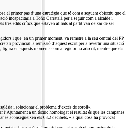
osa el primer pas d’una estratègia que té com a següent objectiu que el
ració incapacitaria a Toño Carratalá per a seguir com a alcalde i
 tres edils crítics que estaven afiliats al partit van deixar de ser
regidors i que, en un primer moment, va remetre a la seu central del PP
etari provincial la remissió d’aquest escrit per a revertir una situació
a, figura en aquests moments com a regidor no adscrit, mentre que els
glésia i solucionar el problema d’excés de soroll».
per l’Ajuntament a un tècnic homologat el resultat és que les campanes
mpanes aconsegueixen els 68,2 decibels, «la qual cosa ha provocat
comptat». Per a açò està previst contactar amb el nou rector de la