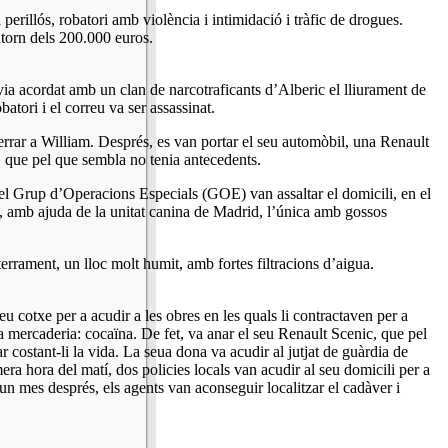
à perillós, robatori amb violència i intimidació i tràfic de drogues.
ntorn dels 200.000 euros.
a acordat amb un clan de narcotraficants d’Alberic el lliurament de
atori i el correu va ser assassinat.
nterrar a William. Després, es van portar el seu automòbil, una Renault
à, que pel que sembla no tenia antecedents.
del Grup d’Operacions Especials (GOE) van assaltar el domicili, en el
os, amb ajuda de la unitat canina de Madrid, l’única amb gossos
terrament, un lloc molt humit, amb fortes filtracions d’aigua.
u cotxe per a acudir a les obres en les quals li contractaven per a
tra mercaderia: cocaïna. De fet, va anar el seu Renault Scenic, que pel
r costant-li la vida. La seua dona va acudir al jutjat de guàrdia de
mera hora del matí, dos policies locals van acudir al seu domicili per a
 un mes després, els agents van aconseguir localitzar el cadàver i