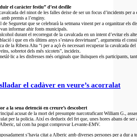
r el caràcter festiu” d’est desfile
alcada del ninot de les falles deixe de ser un focus d’incidents per a c
ts amb premis a l’enginy.
 de Seguretat que se celebrarà la setmana vinent per a organitzar els dispo
s van informar ahir fonts municipals.
lcohol durant el recorregut de la cavalcada en un intent d’evitar els alt
blació i que en els últims anys s’estava desvirtuant”, argumenta el consi
a de la Ribera Alta “i per a açò és necessari recuperar la cavalcada del n
eïns, sobretot dels més xicotets”, incideix.
l·lic a les disfresses més originals que lluïsquen els participants, tant 
slladar el cadàver en veure’s acorralat
or a la seua detenció en creure’s descobert
l acusat de la mort del presumpte narcotraficant William G., assassinat
alat per la policia. Així es dedueix del fet que, unes hores abans de ser 
 d’Alberic, tal com ha pogut comprovar Levante-EMV.
uposadament s’havia citat a Alberic amb diverses persones per a dur a 