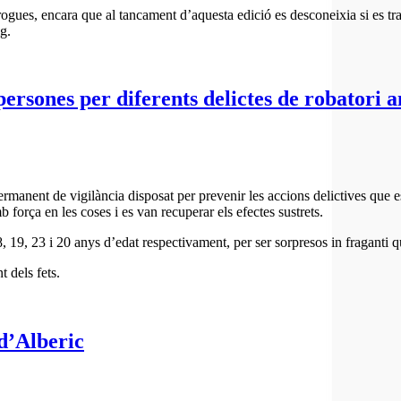
rogues, encara que al tancament d’aquesta edició es desconeixia si es tr
g.
persones per diferents delictes de robatori 
permanent de vigilància disposat per prevenir les accions delictives que e
b força en les coses i es van recuperar els efectes sustrets.
 19, 23 i 20 anys d’edat respectivament, per ser sorpresos in fraganti q
 dels fets.
d’Alberic