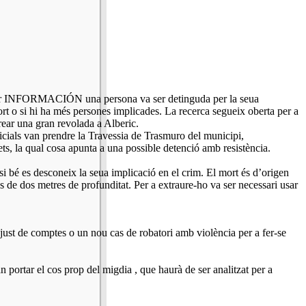
 saber INFORMACIÓN una persona va ser detinguda per la seua
ort o si hi ha més persones implicades. La recerca segueix oberta per a
rear una gran revolada a Alberic.
licials van prendre la Travessia de Trasmuro del municipi,
ts, la qual cosa apunta a una possible detenció amb resistència.
, si bé es desconeix la seua implicació en el crim. El mort és d’origen
és de dos metres de profunditat. Per a extraure-ho va ser necessari usar
ajust de comptes o un nou cas de robatori amb violència per a fer-se
portar el cos prop del migdia , que haurà de ser analitzat per a