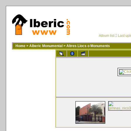
Album list
::
Last up
Home
>
Alberic Monumental
>
Altres Llocs o Monuments