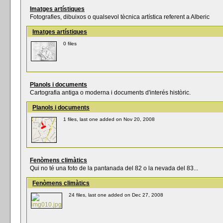
Imatges artístiques
Fotografies, dibuixos o qualsevol tècnica artística referent a Alberic
Imatges artístiques
0 files
Planols i documents
Cartografia antiga o moderna i documents d'interés històric.
Planols i documents
1 files, last one added on Nov 20, 2008
Fenòmens climàtics
Qui no té una foto de la pantanada del 82 o la nevada del 83...
Fenòmens climàtics
24 files, last one added on Dec 27, 2008