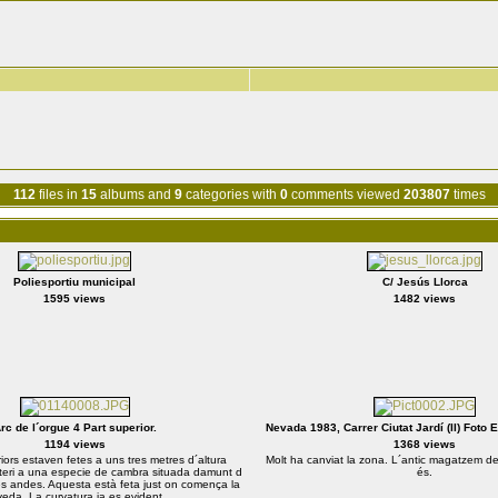
112
files in
15
albums and
9
categories with
0
comments viewed
203807
times
Poliesportiu municipal
C/ Jesús Llorca
1595 views
1482 views
rc de l´orgue 4 Part superior.
Nevada 1983, Carrer Ciutat Jardí (II) Foto 
1194 views
1368 views
iors estaven fetes a uns tres metres d´altura
Molt ha canviat la zona. L´antic magatzem de 
teri a una especie de cambra situada damunt d
és.
s andes. Aquesta està feta just on comença la
eda. La curvatura ja es evident.