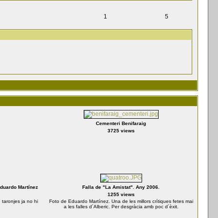
1
5
Cementeri Benifaraig
3725 views
Eduardo Martínez
Falla de "La Amistat". Any 2006.
1255 views
taronjes ja no hi
Foto de Eduardo Martínez. Una de les millors crítiques fetes mai
a les falles d´Alberic. Per desgràcia amb poc d´èxit.