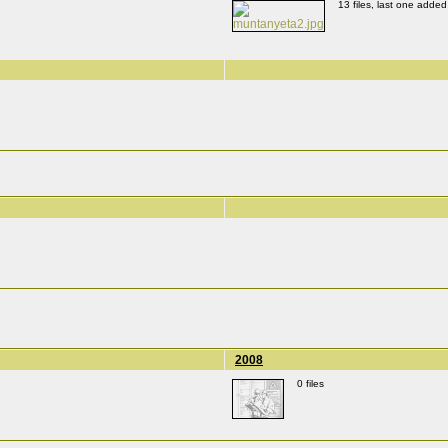
13 files, last one adde
2008
0 files