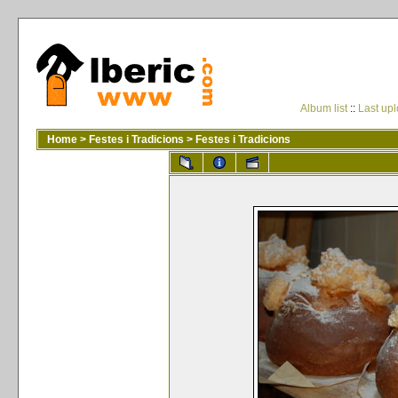
Album list
::
Last up
Home
>
Festes i Tradicions
>
Festes i Tradicions