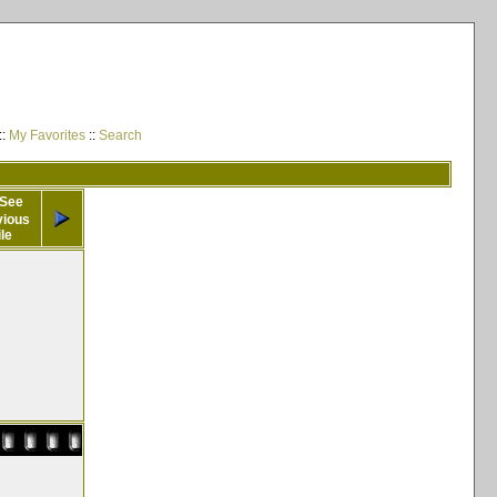
::
My Favorites
::
Search