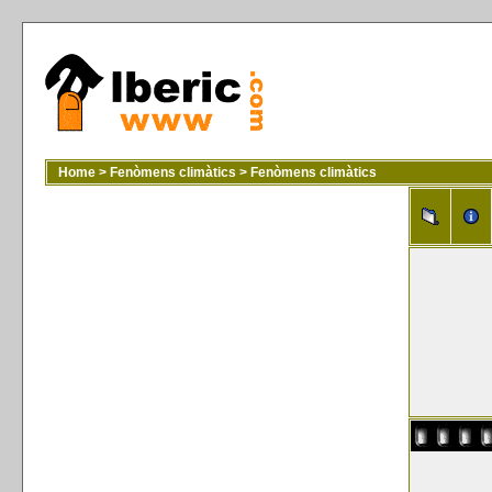
Home
>
Fenòmens climàtics
>
Fenòmens climàtics