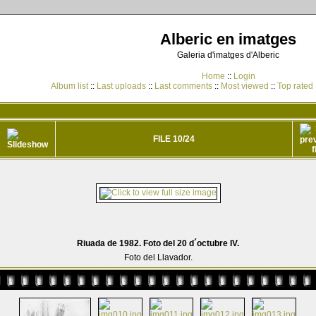
Alberic en imatges
Galeria d'imatges d'Alberic
Home
::
Login
Album list
::
Last uploads
::
Last comments
::
Most viewed
::
Top rated
FILE 10/24
Riuada de 1982. Foto del 20 d´octubre IV.
Foto del Llavador.