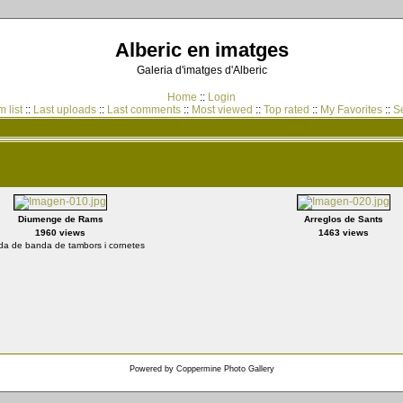
Alberic en imatges
Galeria d'imatges d'Alberic
Home
::
Login
 list
::
Last uploads
::
Last comments
::
Most viewed
::
Top rated
::
My Favorites
::
S
Diumenge de Rams
Arreglos de Sants
1960 views
1463 views
da de banda de tambors i cornetes
Powered by
Coppermine Photo Gallery