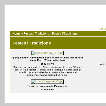
Album
Home
>
Festes i Tradicions
>
Festes i Tradicions
Festes i Tradicions
"panquemado" Aliment tradicional d´Alberic. Foto feta al Forn
Ximo. Foto d´Eduardo Martínez
1589 views
Entra
El postre que inmortalitzà a Alberic. Antigament es deia "Coca d
´aire" o "Pa socarrat". Tanmateix ha fet fortuna la traducció al
castellà i pocs reconeixerien el invent alberiqueny si el
anomenarem amb eixos altres noms.
Tir i arrosegament a la Muntanyeta
5389 views