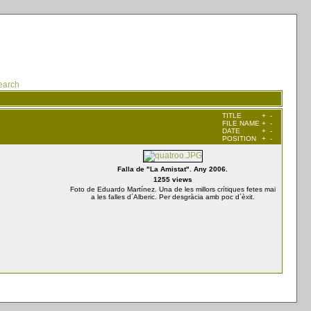
earch
TITLE
+
-
FILE NAME
+
-
DATE
+
-
POSITION
+
-
Falla de "La Amistat". Any 2006.
1255 views
Foto de Eduardo Martínez. Una de les millors crítiques fetes mai
a les falles d´Alberic. Per desgràcia amb poc d´èxit.