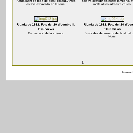
Actualment es toda de blics i ciment. Antes
sols va destruïr els horts; també va a
estava excavada en la terra.
molts altres infraestructures.
Riuada de 1982. Foto del 20 d´octubre II.
Riuada de 1982. Foto del 20 d´octu
1133 views
1098 views
Continuació de la anterior.
Vista des del mirador del final del c
Horts.
1
Powered