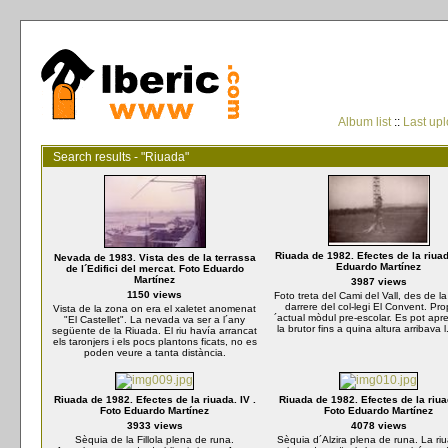
Album list
::
Last up
Search results - "Riuada"
Riuada de 1982. Efectes de la riuad
Nevada de 1983. Vista des de la terrassa
Eduardo Martínez
de l´Edifici del mercat. Foto Eduardo
Martínez
3987 views
1150 views
Foto treta del Cami del Vall, des de la
darrere del col-legi El Convent. Pro
Vista de la zona on era el xaletet anomenat
´actual mòdul pre-escolar. Es pot apre
"El Castellet". La nevada va ser a l´any
la brutor fins a quina altura arribava l
següente de la Riuada. El riu havía arrancat
els taronjers i els pocs plantons ficats, no es
poden veure a tanta distància.
Riuada de 1982. Efectes de la riuada. IV .
Riuada de 1982. Efectes de la riua
Foto Eduardo Martínez
Foto Eduardo Martínez
3933 views
4078 views
Sèquia de la Fillola plena de runa.
Sèquia d´Alzira plena de runa. La ri