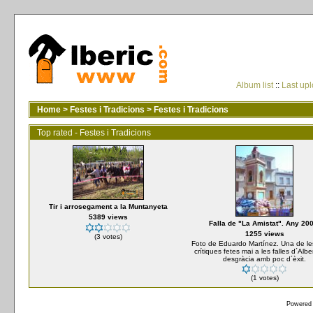
Album list
::
Last up
Home
>
Festes i Tradicions
>
Festes i Tradicions
Top rated - Festes i Tradicions
Tir i arrosegament a la Muntanyeta
5389 views
Falla de "La Amistat". Any 20
1255 views
(3 votes)
Foto de Eduardo Martínez. Una de les
crítiques fetes mai a les falles d´Albe
desgràcia amb poc d´èxit.
(1 votes)
Powered