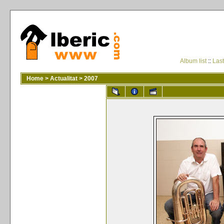
Album list
::
Last
Home
>
Actualitat
>
2007