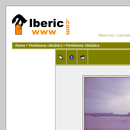
Album list
::
Last up
Home
>
Fenòmens climàtics
>
Fenòmens climàtics