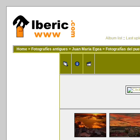
Album list
::
Last up
Home
>
Fotografíes antigues
>
Juan Maria Egea
>
Fotografías del pue