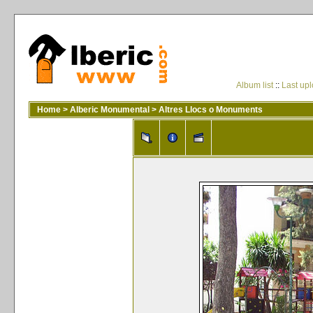
Album list
::
Last up
Home
>
Alberic Monumental
>
Altres Llocs o Monuments